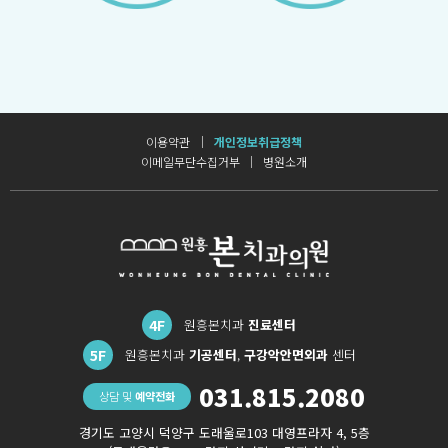
이용약관
개인정보취급정책
이메일무단수집거부
병원소개
4F
원흥본치과
진료센터
5F
원흥본치과
기공센터
,
구강악안면외과
센터
031.815.2080
상담 및
예약전화
경기도 고양시 덕양구 도래울로103 대영프라자 4, 5층