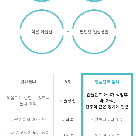
적은 이물감
편안한 일상생활
일반틀니
VS
임플란트 틀니
임플란트 2~4개 식립후
잇몸위에 걸칠 수 있도록
시술방법
바, 자석,
틀니 제작
단추와 같은 장치에 연결
자연치아의 20~30%
저작력
일반틀니보다 우수
제대로 고정이 되지 않아
고정력
우수한 고정력