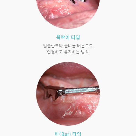
똑딱이 타입
임플란트와 틀니를 버튼으로
연결하고 유지하는 방식
바(Bar) 타입