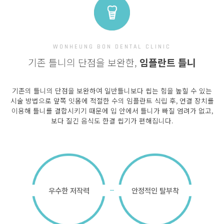
WONHEUNG BON DENTAL CLINIC
기존 틀니의 단점을 보완한,
임플란트 틀니
기존의 틀니의 단점을 보완하여 일반틀니보다 씹는 힘을 높힐 수 있는
시술 방법으로 앞쪽 잇몸에 적절한 수의 임플란트 식립 후,
연결 장치를
이용해 틀니를 결합시키기 때문에 입 안에서 틀니가 빠질 염려가 없고,
보다 질긴 음식도 한결 씹기가 편해집니다.
우수한 저작력
안정적인 탈부착