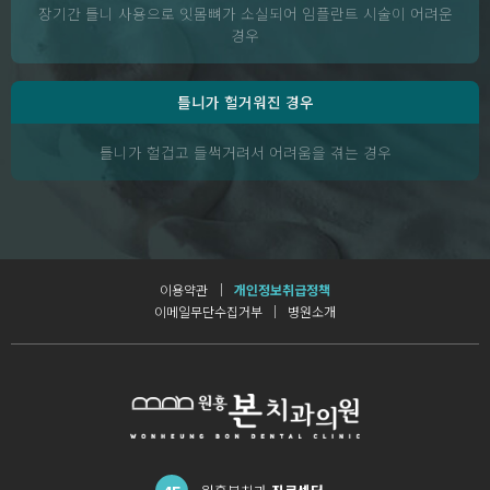
장기간 틀니 사용으로 잇몸뼈가 소실되어 임플란트 시술이 어려운
경우
틀니가 헐거워진 경우
틀니가 헐겁고 들썩거려서 어려움을 겪는 경우
이용약관
개인정보취급정책
이메일무단수집거부
병원소개