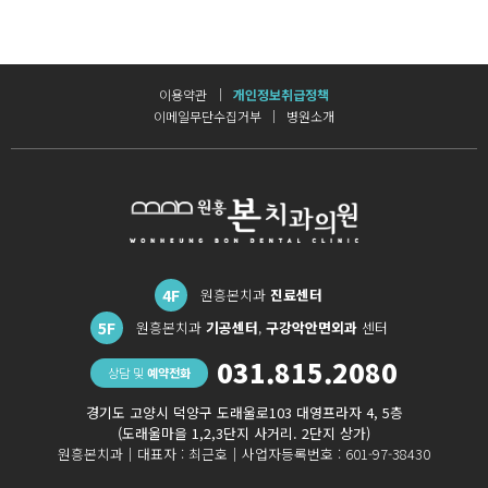
이용약관
개인정보취급정책
이메일무단수집거부
병원소개
4F
원흥본치과
진료센터
5F
원흥본치과
기공센터
,
구강악안면외과
센터
031.815.2080
상담 및
예약전화
경기도 고양시 덕양구 도래울로103 대영프라자 4, 5층
(도래울마을 1,2,3단지 사거리. 2단지 상가)
원흥본치과｜
대표자 : 최근호｜
사업자등록번호 : 601-97-38430