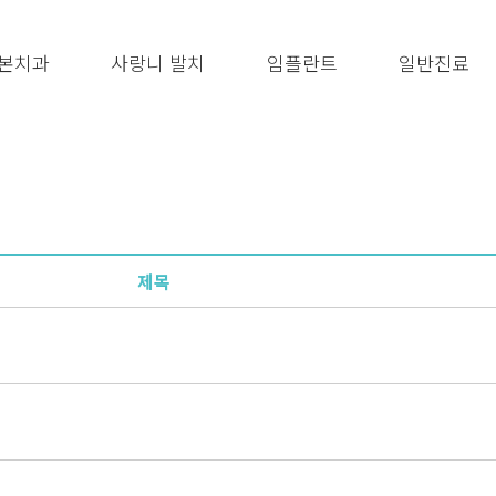
본치과
사랑니 발치
임플란트
일반진료
제목