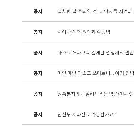
공지
발치한 날 주의할 것! 피딱지를 지켜라!
공지
치아 변색의 원인과 예방법
공지
마스크 쓰다보니 알게된 입냄새의 원인과 
공지
매일 매일 마스크 쓰다보니... 이거 입
공지
원흥본치과가 알려드리는 임플란트 후
공지
임산부 치과진료 가능한가요?