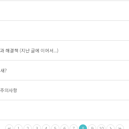
해결책 (지난 글에 이어서...)
냄새?
 주의사항
1
2
3
4
5
6
7
8
9
10