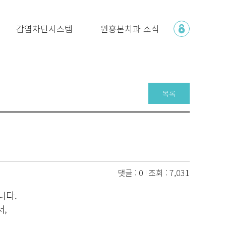
감염차단시스템
원흥본치과 소식
목록
댓글 : 0
조회 : 7,031
니다.
,