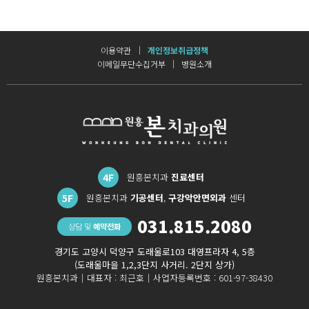
이용약관
개인정보취급정책
이메일무단수집거부
병원소개
4F
원흥본치과
진료센터
5F
원흥본치과
기공센터
,
구강악안면외과
센터
031.815.2080
상담 및
예약전화
경기도 고양시 덕양구 도래울로103 대영프라자 4, 5층
(도래울마을 1,2,3단지 사거리. 2단지 상가)
원흥본치과｜
대표자 : 최근호｜
사업자등록번호 : 601-97-38430